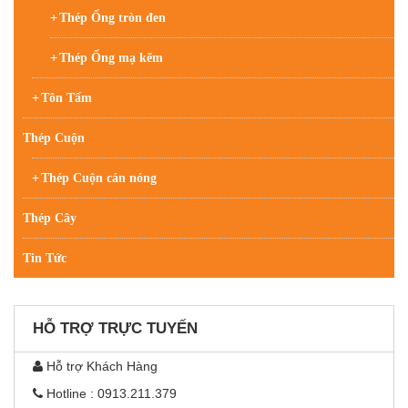
Thép Ống tròn đen
Thép Ống mạ kẽm
Tôn Tấm
Thép Cuộn
Thép Cuộn cán nóng
Thép Cây
Tin Tức
HỖ TRỢ TRỰC TUYẾN
Hỗ trợ Khách Hàng
Hotline : 0913.211.379