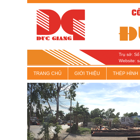
Trụ sở: S
Website: s
TRANG CHỦ
GIỚI THIỆU
THÉP HÌNH