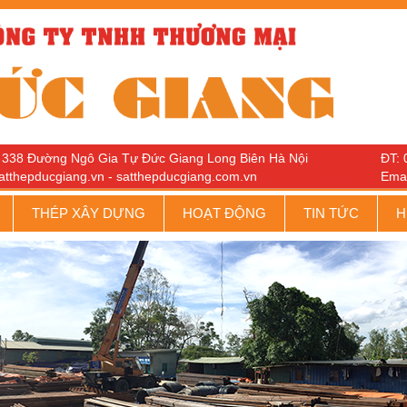
ố 338 Đường Ngô Gia Tự Đức Giang Long Biên Hà Nội
ĐT: 
atthepducgiang.vn - satthepducgiang.com.vn
Ema
THÉP XÂY DỰNG
HOẠT ĐỘNG
TIN TỨC
H