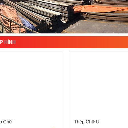
P HÌNH
p Chữ I
Thép Chữ U