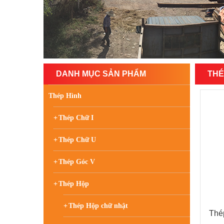
DANH MỤC SẢN PHẨM
THÉ
Thép Hình
Thép Chữ I
Thép Chữ U
Thép Góc V
Thép Hộp
Thép Hộp chữ nhật
Thé