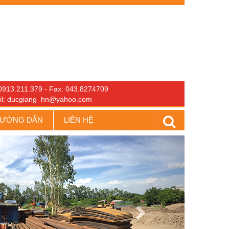
0913.211.379 - Fax: 043.8274709
il: ducgiang_hn@yahoo.com
ƯỚNG DẪN
LIÊN HỆ