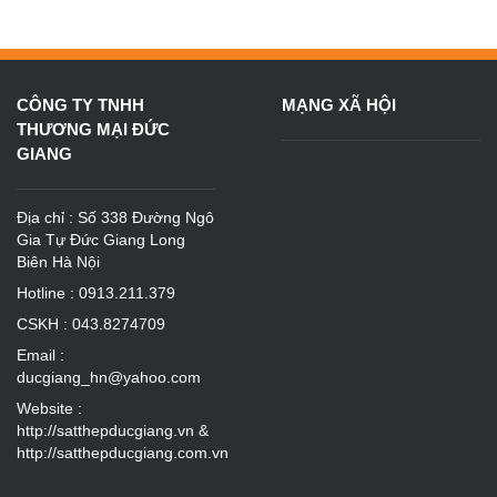
CÔNG TY TNHH
MẠNG XÃ HỘI
THƯƠNG MẠI ĐỨC
GIANG
Địa chỉ : Số 338 Đường Ngô
Gia Tự Đức Giang Long
Biên Hà Nội
Hotline : 0913.211.379
CSKH : 043.8274709
Email :
ducgiang_hn@yahoo.com
Website :
http://satthepducgiang.vn
&
http://satthepducgiang.com.vn