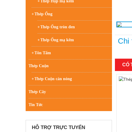
Thép Hộp mạ kẽm
Thép Ống
Thép Ống tròn đen
Chi 
Thép Ống mạ kẽm
Tôn Tấm
CÓ 
Thép Cuộn
Thép Cuộn cán nóng
Thép Cây
Tin Tức
HỖ TRỢ TRỰC TUYẾN