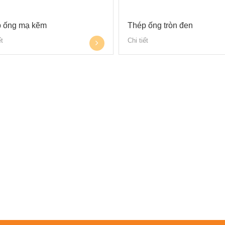
 ống mạ kẽm
Thép ống tròn đen
ết
Chi tiết