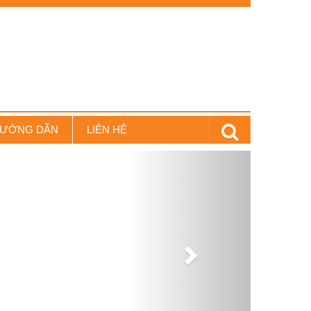
0913.211.379 - Fax: 043.8274709
il: ducgiang_hn@yahoo.com
ƯỚNG DẪN
LIÊN HỆ