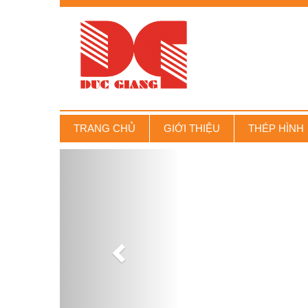
Trụ sở: S
Website: s
TRANG CHỦ
GIỚI THIỆU
THÉP HÌNH