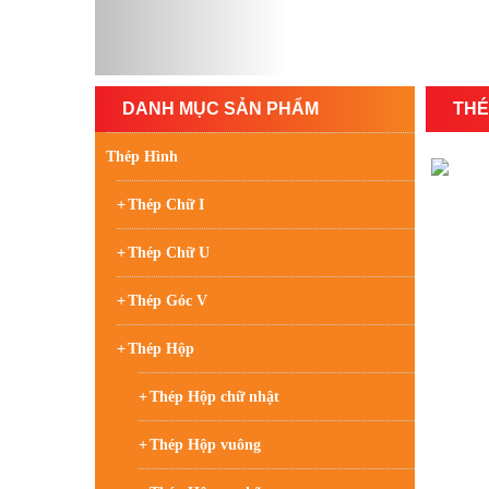
DANH MỤC SẢN PHẨM
THÉ
Thép Hình
Thép Chữ I
Thép Chữ U
Thép Góc V
Thép Hộp
Thép Hộp chữ nhật
Thép Hộp vuông